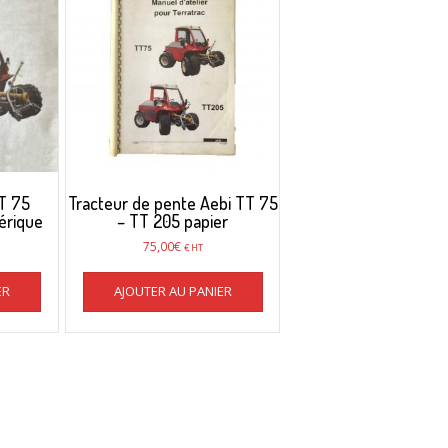
T 75
Tracteur de pente Aebi TT 75
érique
– TT 205 papier
75,00
€
€ HT
ER
AJOUTER AU PANIER