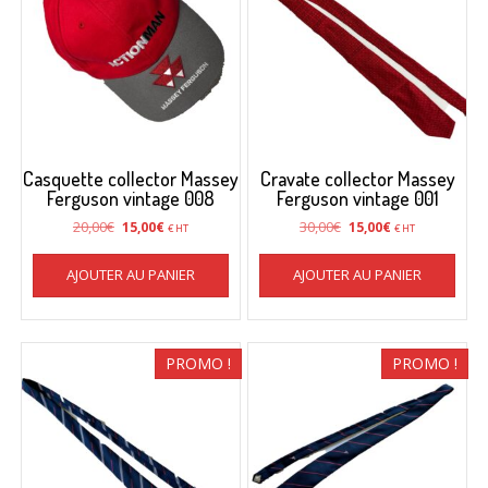
Casquette collector Massey
Cravate collector Massey
Ferguson vintage 008
Ferguson vintage 001
Le
Le
Le
Le
20,00
€
30,00
€
15,00
€
15,00
€
€ HT
€ HT
prix
prix
prix
prix
initial
actuel
initial
actuel
AJOUTER AU PANIER
AJOUTER AU PANIER
était :
est :
était :
est :
20,00€.
15,00€.
30,00€.
15,00€.
PROMO !
PROMO !