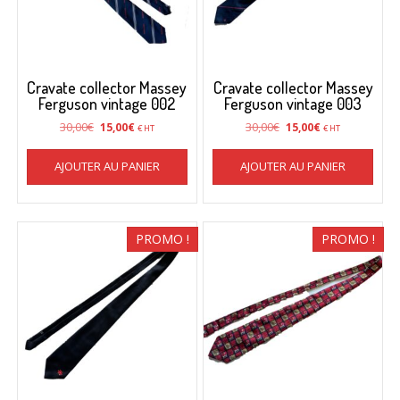
Cravate collector Massey
Cravate collector Massey
Ferguson vintage 002
Ferguson vintage 003
Le
Le
Le
Le
30,00
€
30,00
€
15,00
€
15,00
€
€ HT
€ HT
prix
prix
prix
prix
initial
actuel
initial
actuel
AJOUTER AU PANIER
AJOUTER AU PANIER
était :
est :
était :
est :
30,00€.
15,00€.
30,00€.
15,00€.
PROMO !
PROMO !