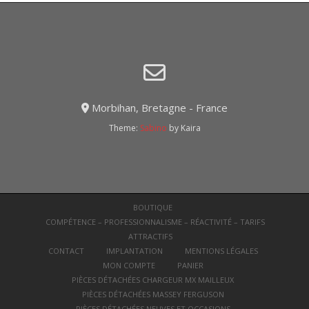
Morbihan, Bretagne - France
Theme:
Sabino
by Kaira
BOUTIQUE
COMPÉTENCE – PROFESSIONNALISME – RÉACTIVITÉ – TARIFS
ATTRACTIFS
CONTACT
IMPLANTATION
MENTIONS LÉGALES
MON COMPTE
PANIER
PIÈCES DÉTACHÉES CHARGEUR MX MAILLEUX
PIÈCES DÉTACHÉES MASSEY FERGUSON
PIÈCES DÉTACHÉES NEUVES ET OCCASIONS