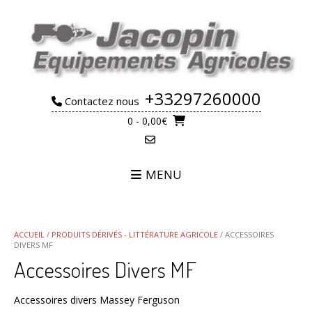
Skip
to
content
+33297260000
Contactez nous
0
- 0,00€
MENU
ACCUEIL
/
PRODUITS DÉRIVÉS - LITTÉRATURE AGRICOLE
/ ACCESSOIRES
DIVERS MF
Accessoires Divers MF
Accessoires divers Massey Ferguson