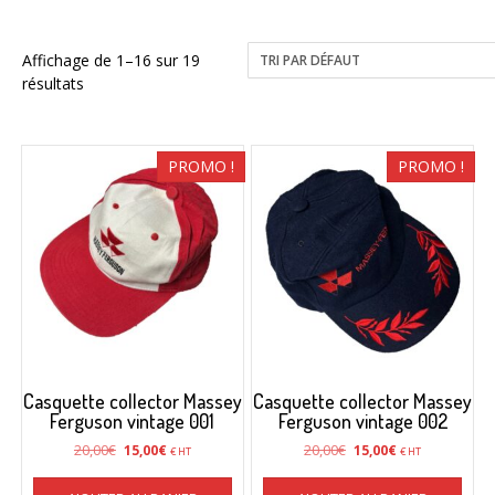
Affichage de 1–16 sur 19
résultats
PROMO !
PROMO !
Casquette collector Massey
Casquette collector Massey
Ferguson vintage 001
Ferguson vintage 002
Le
Le
Le
Le
20,00
€
20,00
€
15,00
€
15,00
€
€ HT
€ HT
prix
prix
prix
prix
initial
actuel
initial
actuel