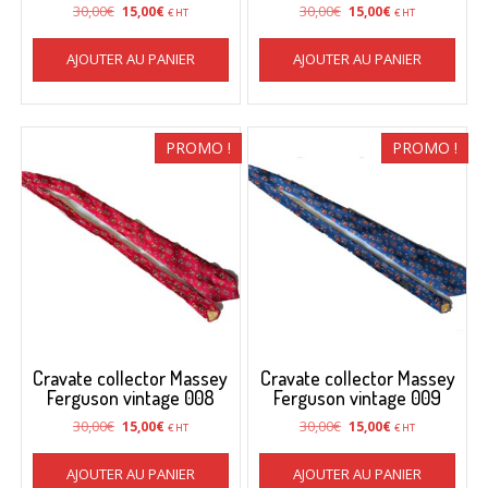
Le
Le
Le
Le
30,00
€
30,00
€
15,00
€
15,00
€
€ HT
€ HT
prix
prix
prix
prix
initial
actuel
initial
actuel
AJOUTER AU PANIER
AJOUTER AU PANIER
était :
est :
était :
est :
30,00€.
15,00€.
30,00€.
15,00€.
PROMO !
PROMO !
Cravate collector Massey
Cravate collector Massey
Ferguson vintage 008
Ferguson vintage 009
Le
Le
Le
Le
30,00
€
30,00
€
15,00
€
15,00
€
€ HT
€ HT
prix
prix
prix
prix
initial
actuel
initial
actuel
AJOUTER AU PANIER
AJOUTER AU PANIER
était :
est :
était :
est :