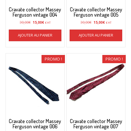
Cravate collector Massey
Cravate collector Massey
Ferguson vintage 004
Ferguson vintage 005
Le
Le
Le
Le
30,00
€
30,00
€
15,00
€
15,00
€
€ HT
€ HT
prix
prix
prix
prix
initial
actuel
initial
actuel
AJOUTER AU PANIER
AJOUTER AU PANIER
était :
est :
était :
est :
30,00€.
15,00€.
30,00€.
15,00€.
PROMO !
PROMO !
Cravate collector Massey
Cravate collector Massey
Ferguson vintage 006
Ferguson vintage 007