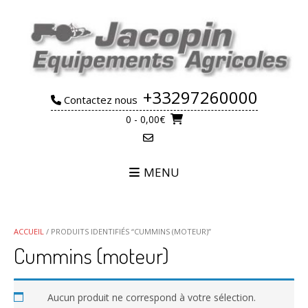
Skip
to
content
+33297260000
Contactez nous
0
- 0,00€
MENU
ACCUEIL
/ PRODUITS IDENTIFIÉS “CUMMINS (MOTEUR)”
Cummins (moteur)
Aucun produit ne correspond à votre sélection.