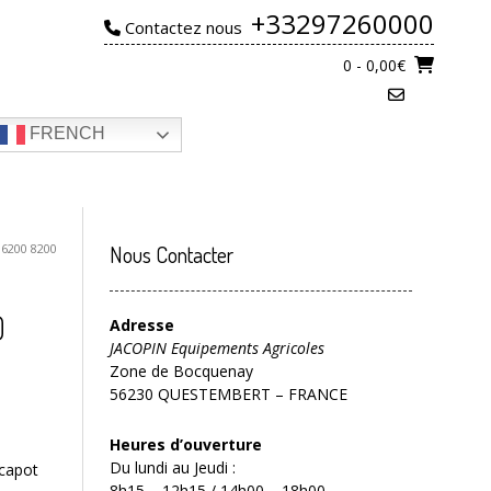
+33297260000
Contactez nous
0
- 0,00€
FRENCH
6200 8200
Nous Contacter
0
Adresse
JACOPIN Equipements Agricoles
Zone de Bocquenay
56230 QUESTEMBERT – FRANCE
Heures d’ouverture
Du lundi au Jeudi :
 capot
8h15 – 12h15 / 14h00 – 18h00