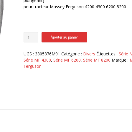
plongeant)
pour tracteur Massey Ferguson 4200 4300 6200 8200
était :
est :
226,00€.
135,00€.
quantité
Ajouter au panier
de
3805876M91
Grille
UGS :
3805876M91
Catégorie :
Divers
Étiquettes :
Série 
calandre
Série MF 4300
,
Série MF 6200
,
Série MF 8200
Marque :
M
tracteur
Ferguson
Massey
Ferguson
4200
4300
6200
8200