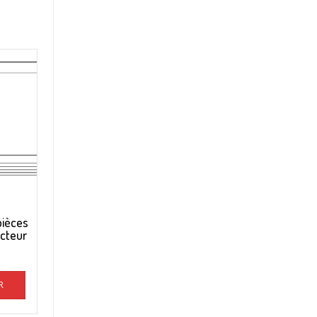
pièces
cteur
R