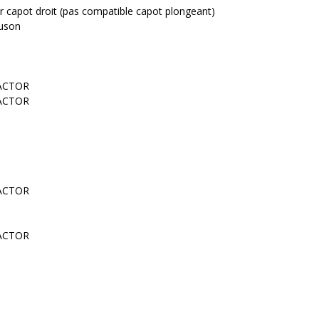
ur capot droit (pas compatible capot plongeant)
guson
RACTOR
RACTOR
RACTOR
RACTOR