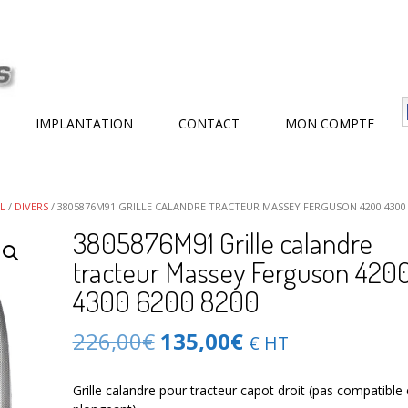
IMPLANTATION
CONTACT
MON COMPTE
L
/
DIVERS
/ 3805876M91 GRILLE CALANDRE TRACTEUR MASSEY FERGUSON 4200 4300 
3805876M91 Grille calandre
tracteur Massey Ferguson 420
4300 6200 8200
Le
Le
226,00
€
135,00
€
€ HT
prix
prix
Grille calandre pour tracteur capot droit (pas compatible
initial
actuel