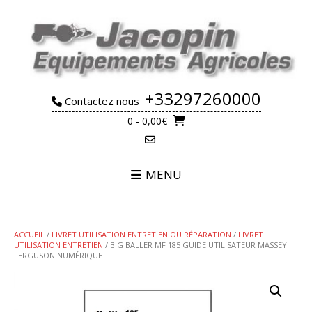
Skip
to
content
+33297260000
Contactez nous
0
- 0,00€
MENU
ACCUEIL
/
LIVRET UTILISATION ENTRETIEN OU RÉPARATION
/
LIVRET
UTILISATION ENTRETIEN
/ BIG BALLER MF 185 GUIDE UTILISATEUR MASSEY
FERGUSON NUMÉRIQUE