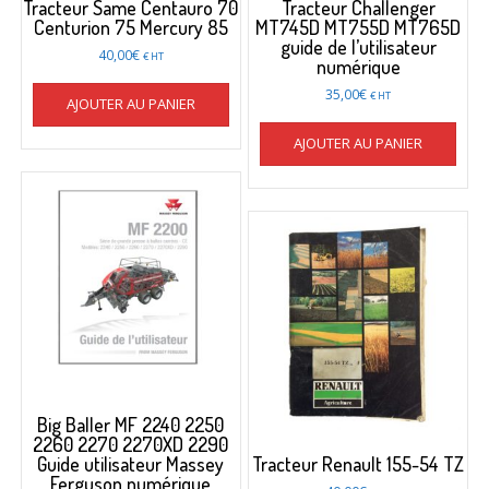
Tracteur Same Centauro 70
Tracteur Challenger
Centurion 75 Mercury 85
MT745D MT755D MT765D
guide de l’utilisateur
40,00
€
€ HT
numérique
35,00
€
€ HT
AJOUTER AU PANIER
AJOUTER AU PANIER
Big Baller MF 2240 2250
2260 2270 2270XD 2290
Guide utilisateur Massey
Tracteur Renault 155-54 TZ
Ferguson numérique