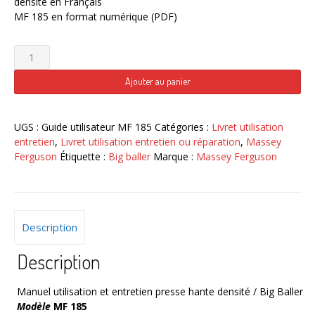
densité en Français
MF 185 en format numérique (PDF)
quantité
de
Big
Ajouter au panier
Baller
MF
185
UGS :
Guide utilisateur MF 185
Catégories :
Livret utilisation
Guide
entretien
,
Livret utilisation entretien ou réparation
,
Massey
utilisateur
Ferguson
Étiquette :
Big baller
Marque :
Massey Ferguson
Massey
Ferguson
numérique
Description
Description
Manuel utilisation et entretien presse hante densité / Big Baller
Modèle
MF 185