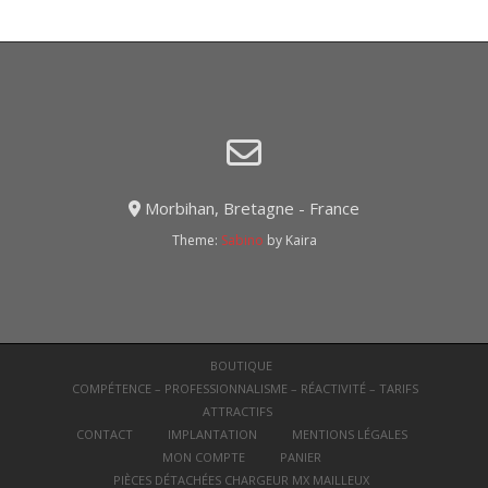
Morbihan, Bretagne - France
Theme:
Sabino
by Kaira
BOUTIQUE
COMPÉTENCE – PROFESSIONNALISME – RÉACTIVITÉ – TARIFS
ATTRACTIFS
CONTACT
IMPLANTATION
MENTIONS LÉGALES
MON COMPTE
PANIER
PIÈCES DÉTACHÉES CHARGEUR MX MAILLEUX