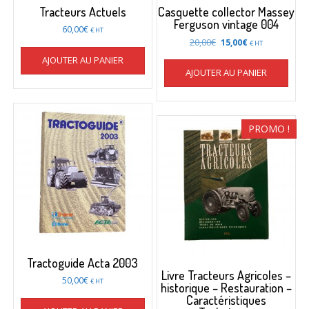
Tracteurs Actuels
Casquette collector Massey
Ferguson vintage 004
60,00
€
€ HT
Le
Le
20,00
€
15,00
€
€ HT
prix
prix
AJOUTER AU PANIER
initial
actuel
AJOUTER AU PANIER
était :
est :
20,00€.
15,00€.
PROMO !
Tractoguide Acta 2003
Livre Tracteurs Agricoles –
50,00
€
€ HT
historique – Restauration –
Caractéristiques