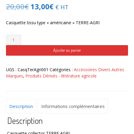
Le
Le
20,00
€
13,00
€
€ HT
prix
prix
Casquette tissu type « américaine » TERRE-AGRI
initial
actuel
était :
est :
quantité
de
20,00€.
13,00€.
Casquette
Ajouter au panier
collector
TERRE
-
UGS :
CasqTerAgri001
Catégories :
Accessoires Divers Autres
AGRI
Marques
,
Produits Dérivés - littérature agricole
001
Description
Informations complémentaires
Description
Casquette collector TERRE AGRI