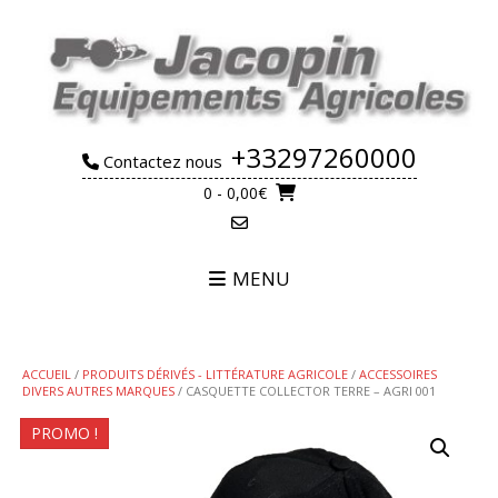
Skip
to
content
+33297260000
Contactez nous
0
- 0,00€
MENU
ACCUEIL
/
PRODUITS DÉRIVÉS - LITTÉRATURE AGRICOLE
/
ACCESSOIRES
DIVERS AUTRES MARQUES
/ CASQUETTE COLLECTOR TERRE – AGRI 001
PROMO !