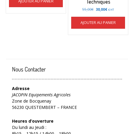
AJOUTER AU PANIER
Techniques
Le
Le
55,00
€
30,00
€
€ HT
prix
prix
initial
actuel
AJOUTER AU PANIER
était :
est :
55,00€.
30,00€.
Nous Contacter
Adresse
JACOPIN Equipements Agricoles
Zone de Bocquenay
56230 QUESTEMBERT – FRANCE
Heures d’ouverture
Du lundi au Jeudi :
8h15 – 12h15 / 14h00 – 18h00