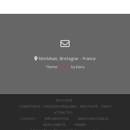
Morbihan, Bretagne - France
Theme:
Sabino
by Kaira
BOUTIQUE
COMPÉTENCE – PROFESSIONNALISME – RÉACTIVITÉ – TARIFS
ATTRACTIFS
CONTACT
IMPLANTATION
MENTIONS LÉGALES
MON COMPTE
PANIER