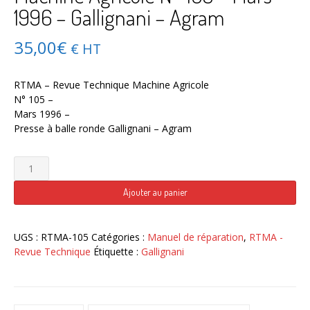
1996 – Gallignani – Agram
35,00
€
€ HT
RTMA – Revue Technique Machine Agricole
N° 105 –
Mars 1996 –
Presse à balle ronde Gallignani – Agram
quantité
de
RTMA
Ajouter au panier
–
Revue
Technique
UGS :
RTMA-105
Catégories :
Manuel de réparation
,
RTMA -
Machine
Revue Technique
Étiquette :
Gallignani
Agricole
N°
105
–