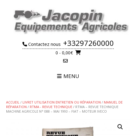
Skip
to
content
+33297260000
Contactez nous
0
- 0,00€
MENU
ACCUEIL
/
LIVRET UTILISATION ENTRETIEN OU RÉPARATION
/
MANUEL DE
RÉPARATION
/
RTMA - REVUE TECHNIQUE
/ RTMA – REVUE TECHNIQUE
MACHINE AGRICOLE N° 088 – MAI 1993 – FIAT – MOTEUR IVECO