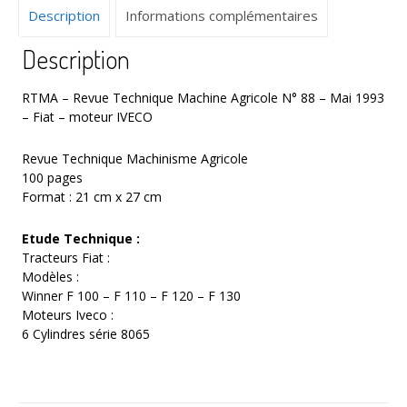
Description
Informations complémentaires
Mai
1993
Description
–
Fiat
-
RTMA – Revue Technique Machine Agricole N° 88 – Mai 1993
moteur
– Fiat – moteur IVECO
IVECO
Revue Technique Machinisme Agricole
100 pages
Format : 21 cm x 27 cm
Etude Technique :
Tracteurs Fiat :
Modèles :
Winner F 100 – F 110 – F 120 – F 130
Moteurs Iveco :
6 Cylindres série 8065