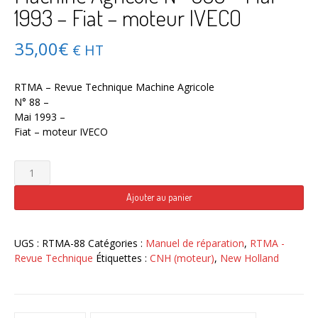
1993 – Fiat – moteur IVECO
35,00
€
€ HT
RTMA – Revue Technique Machine Agricole
N° 88 –
Mai 1993 –
Fiat – moteur IVECO
quantité
de
RTMA
Ajouter au panier
–
Revue
Technique
UGS :
RTMA-88
Catégories :
Manuel de réparation
,
RTMA -
Machine
Revue Technique
Étiquettes :
CNH (moteur)
,
New Holland
Agricole
N°
088
–