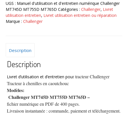
MT755D
UGS :
Manuel d'utilisation et d'entretien numérique Challenger
MT765D
MT745D MT755D MT765D
Catégories :
Challenger
,
Livret
guide
utilisation entretien
,
Livret utilisation entretien ou réparation
de
Marque :
Challenger
l'utilisateur
numérique
Description
Description
r tracteur Challenger
Livret d’utilisation et d’entretien pou
Tracteur à chenilles en caoutchouc
Modèles:
Challenger MT745D MT755D MT765D –
fichier numérique en PDF de 400 pages.
Livraison instantanée : commande, paiement et téléchargement.