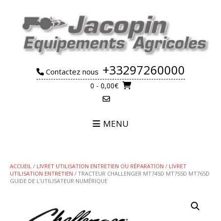
Skip
to
content
+33297260000
Contactez nous
0
- 0,00€
MENU
ACCUEIL
/
LIVRET UTILISATION ENTRETIEN OU RÉPARATION
/
LIVRET
UTILISATION ENTRETIEN
/ TRACTEUR CHALLENGER MT745D MT755D MT765D
GUIDE DE L’UTILISATEUR NUMÉRIQUE