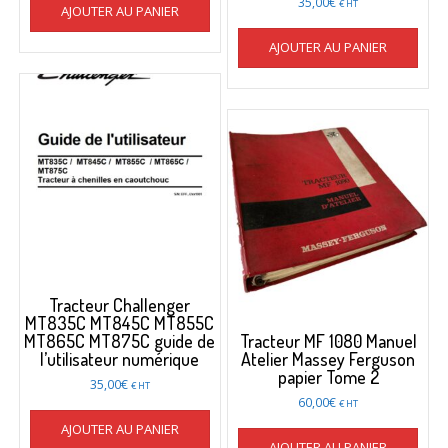
35,00
€
€ HT
AJOUTER AU PANIER
AJOUTER AU PANIER
Tracteur Challenger
MT835C MT845C MT855C
MT865C MT875C guide de
Tracteur MF 1080 Manuel
l’utilisateur numérique
Atelier Massey Ferguson
papier Tome 2
35,00
€
€ HT
60,00
€
€ HT
AJOUTER AU PANIER
AJOUTER AU PANIER