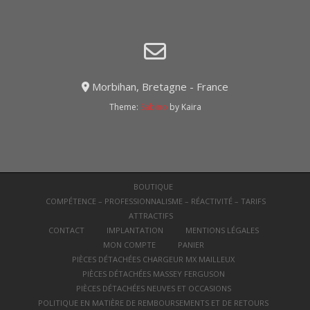
Morbihan, Bretagne - France
Theme:
Sabino
by Kaira
BOUTIQUE
COMPÉTENCE – PROFESSIONNALISME – RÉACTIVITÉ – TARIFS
ATTRACTIFS
CONTACT
IMPLANTATION
MENTIONS LÉGALES
MON COMPTE
PANIER
PIÈCES DÉTACHÉES CHARGEUR MX MAILLEUX
PIÈCES DÉTACHÉES MASSEY FERGUSON
PIÈCES DÉTACHÉES NEUVES ET OCCASIONS
POLITIQUE EN MATIÈRE DE REMBOURSEMENTS ET DE RETOURS