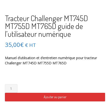
Tracteur Challenger MT745D
MT755D MT765D guide de
l’utilisateur numérique
35,00
€
€ HT
Manuel d’utilisation et d’entretien numérique pour tracteur
Challenger MT745D MT755D MT765D
quantité
de
Tracteur
Ajouter au panier
Challenger
MT745D