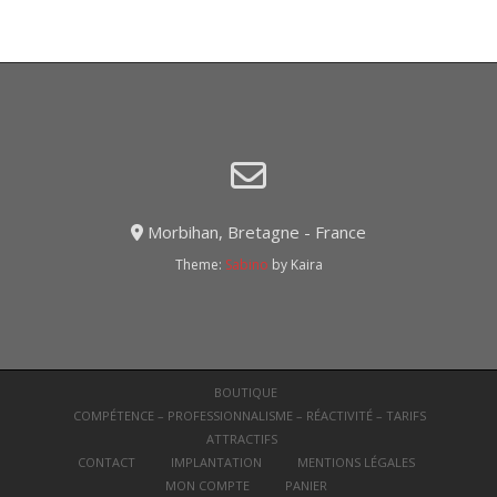
Morbihan, Bretagne - France
Theme:
Sabino
by Kaira
BOUTIQUE
COMPÉTENCE – PROFESSIONNALISME – RÉACTIVITÉ – TARIFS
ATTRACTIFS
CONTACT
IMPLANTATION
MENTIONS LÉGALES
MON COMPTE
PANIER