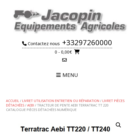
Skip
to
content
+33297260000
Contactez nous
0
- 0,00€
MENU
ACCUEIL
/
LIVRET UTILISATION ENTRETIEN OU RÉPARATION
/
LIVRET PIÈCES
DÉTACHÉES
/
AEBI
/ TRACTEUR DE PENTE AEBI TERRATRAC TT 220
CATALOGUE PIÈCES DÉTACHÉES NUMÉRIQUE