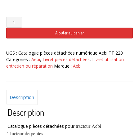
quantité
de
Tracteur
Ajouter au panier
de
pente
Aebi
UGS :
Catalogue pièces détachées numérique Aebi TT 220
Terratrac
Catégories :
Aebi
,
Livret pièces détachées
,
Livret utilisation
TT
entretien ou réparation
Marque :
Aebi
220
catalogue
pièces
détachées
Description
numérique
Description
r tracteur Aebi
Catalogue pièces détachées pou
Tracteur de pentes