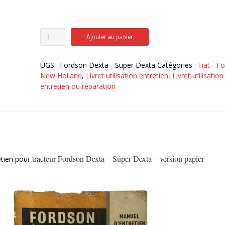
quantité
Ajouter au panier
de
Tracteur
Fordson
UGS :
Fordson Dexta - Super Dexta
Catégories :
Fiat - Fo
Dexta
New Holland
,
Livret utilisation entretien
,
Livret utilisation
-
entretien ou réparation
Super
Dexta
r tracteur Fordson Dexta – Super Dexta – version papier
retien pou