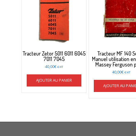
Tracteur Zetor 5011 6011 6045
Tracteur MF 140 
7011 7045
Manuel utilisation en
Massey Ferguson p
40,00
€
€ HT
40,00
€
€ HT
AJOUTER AU PANIER
AJOUTER AU PANI