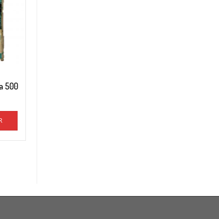
a 500
R