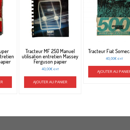
Super
Tracteur MF 250 Manuel
Tracteur Fiat Somec
tretien
utilisation entretien Massey
40,00
€
€ HT
apier
Ferguson papier
40,00
€
€ HT
AJOUTER AU PANIE
ER
AJOUTER AU PANIER