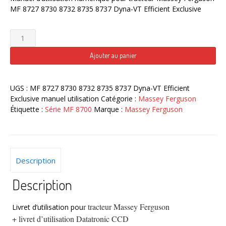
MF 8727 8730 8732 8735 8737 Dyna-VT Efficient Exclusive
quantité
de
Tracteur
Ajouter au panier
MF
8727
8730
UGS :
MF 8727 8730 8732 8735 8737 Dyna-VT Efficient
8732
Exclusive manuel utilisation
Catégorie :
Massey Ferguson
8735
Étiquette :
Série MF 8700
Marque :
Massey Ferguson
8737
Dyna-
VT
Efficient
Description
Exclusive
Manuel
Description
d'utilisation
Massey
Ferguson
r tracteur Massey Ferguson
Livret d’utilisation pou
numérique
+ livret d’utilisation Datatronic CCD