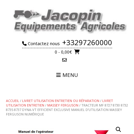
Skip
to
content
+33297260000
Contactez nous
0
- 0,00€
MENU
ACCUEIL
/
LIVRET UTILISATION ENTRETIEN OU RÉPARATION
/
LIVRET
UTILISATION ENTRETIEN
/
MASSEY FERGUSON
/ TRACTEUR MF 8727 8730 8732
8735 8737 DYNA-VT EFFICIENT EXCLUSIVE MANUEL D’UTILISATION MASSEY
FERGUSON NUMÉRIQUE