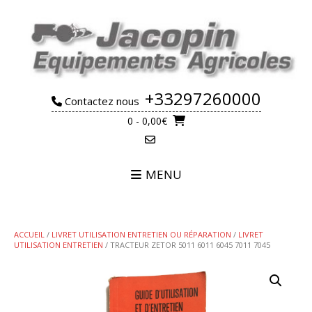
Skip
to
content
+33297260000
Contactez nous
0
- 0,00€
MENU
ACCUEIL
/
LIVRET UTILISATION ENTRETIEN OU RÉPARATION
/
LIVRET
UTILISATION ENTRETIEN
/ TRACTEUR ZETOR 5011 6011 6045 7011 7045