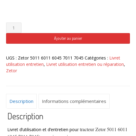
quantité
de
Tracteur
Ajouter au panier
Zetor
5011
6011
UGS :
Zetor 5011 6011 6045 7011 7045
Catégories :
Livret
6045
utilisation entretien
,
Livret utilisation entretien ou réparation
,
7011
Zetor
7045
Description
Informations complémentaires
Description
r tracteur Zetor 5011 6011
Livret d’utilisation et d’entretien pou