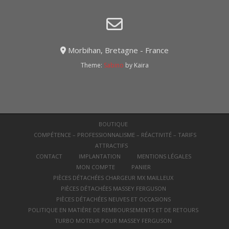
Morbihan, Bretagne - France
Theme:
Sabino
by Kaira
BOUTIQUE
COMPÉTENCE – PROFESSIONNALISME – RÉACTIVITÉ – TARIFS
ATTRACTIFS
CONTACT
IMPLANTATION
MENTIONS LÉGALES
MON COMPTE
PANIER
PIÈCES DÉTACHÉES CHARGEUR MX MAILLEUX
PIÈCES DÉTACHÉES MASSEY FERGUSON
PIÈCES DÉTACHÉES NEUVES ET OCCASIONS
POLITIQUE EN MATIÈRE DE REMBOURSEMENTS ET DE RETOURS
TURBO MOTEUR POUR MASSEY FERGUSON