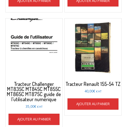
AJOUTER AU PANIER
AJOUTER AU PANIER
Tracteur Challenger
Tracteur Renault 155-54 TZ
MT835C MT845C MT855C
40,00
€
€ HT
MT865C MT875C guide de
l’utilisateur numérique
AJOUTER AU PANIER
35,00
€
€ HT
AJOUTER AU PANIER