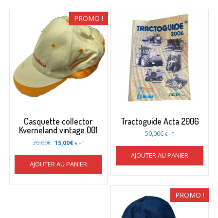
PROMO !
Casquette collector
Tractoguide Acta 2006
Kverneland vintage 001
50,00
€
€ HT
Le
Le
20,00
€
15,00
€
€ HT
prix
prix
AJOUTER AU PANIER
initial
actuel
AJOUTER AU PANIER
était :
est :
20,00€.
15,00€.
PROMO !