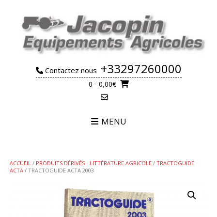
Skip
to
content
+33297260000
Contactez nous
0
- 0,00€
MENU
ACCUEIL
/
PRODUITS DÉRIVÉS - LITTÉRATURE AGRICOLE
/
TRACTOGUIDE
ACTA
/ TRACTOGUIDE ACTA 2003