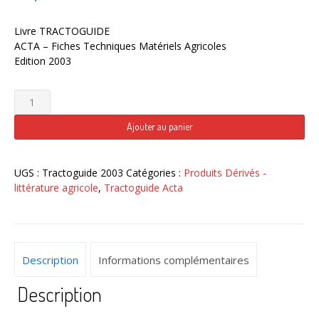
Livre TRACTOGUIDE
ACTA – Fiches Techniques Matériels Agricoles
Edition 2003
quantité
de
Tractoguide
Ajouter au panier
Acta
2003
UGS :
Tractoguide 2003
Catégories :
Produits Dérivés -
littérature agricole
,
Tractoguide Acta
Description
Informations complémentaires
Description