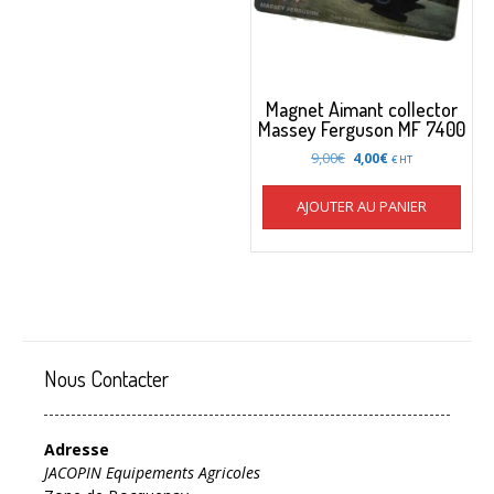
Magnet Aimant collector
Massey Ferguson MF 7400
Le
Le
9,00
€
4,00
€
€ HT
prix
prix
initial
actuel
AJOUTER AU PANIER
était :
est :
9,00€.
4,00€.
Nous Contacter
Adresse
JACOPIN Equipements Agricoles