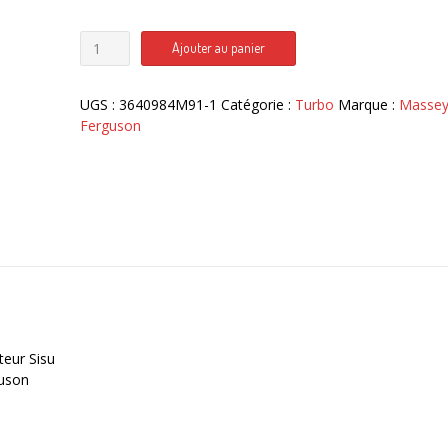
quantité
Ajouter au panier
de
V836846365
turbo
UGS :
3640984M91-1
Catégorie :
Turbo
Marque :
Masse
moteur
Ferguson
Sisu
Massey
Ferguson
3600
8100
eur Sisu
guson