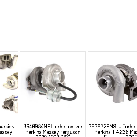
perkins
3640984M91 turbo moteur
3638729M91 – Turbo
Massey
Perkins Massey Ferguson
Perkins T 4.236 Ma