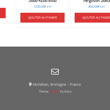
3000 4200 6100
Ferguson 3065
1200,00
€
850,00
€
€ HT
€ HT
AJOUTER AU PANIER
AJOUTER AU PANIE
Morbihan, Bretagne - France
Theme:
Sabino
by Kaira