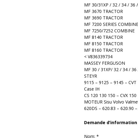
MF 30/31XP / 32 / 34 / 3
MF 3670 TRACTOR
MF 3690 TRACTOR
MF 7200 SERIES COMBIN
MF 7250/7252 COMBINE
MF 8140 TRACTOR
MF 8150 TRACTOR
MF 8160 TRACTOR
< V836339734
MASSEY FERGUSON
MF 30 / 31XP/ 32 / 34 / 
STEYR
9115 – 9125 – 9145 – CVT
Case IH
CS 120 130 150 – CVX 150
MOTEUR Sisu Volvo Valme
620DS – 620.83 – 620.90 –
Demande d’information
Nom:
*