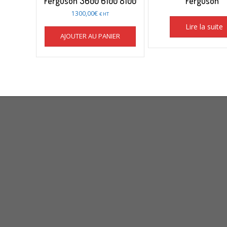
Ferguson 3600 6100 8100
Ferguson
1300,00
€
€ HT
Lire la suite
AJOUTER AU PANIER