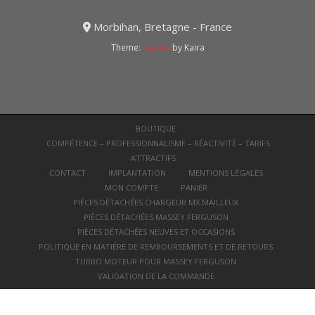
Morbihan, Bretagne - France
Theme:
Sabino
by Kaira
BOUTIQUE
COMPÉTENCE – PROFESSIONNALISME – RÉACTIVITÉ – TARIFS
ATTRACTIFS
CONTACT
IMPLANTATION
MENTIONS LÉGALES
MON COMPTE
PANIER
PIÈCES DÉTACHÉES CHARGEUR MX MAILLEUX
PIÈCES DÉTACHÉES MASSEY FERGUSON
PIÈCES DÉTACHÉES NEUVES ET OCCASIONS
POLITIQUE EN MATIÈRE DE REMBOURSEMENTS ET DE RETOURS
TURBO MOTEUR POUR MASSEY FERGUSON
VALIDATION DE LA COMMANDE