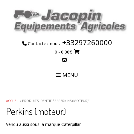
Skip
to
content
+33297260000
Contactez nous
0
- 0,00€
MENU
ACCUEIL
/ PRODUITS IDENTIFIÉS “PERKINS (MOTEUR)”
Perkins (moteur)
Vendu aussi sous la marque Caterpillar