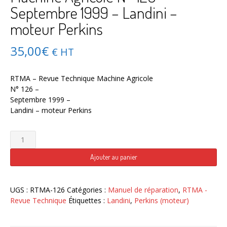
Septembre 1999 – Landini –
moteur Perkins
35,00
€
€ HT
RTMA – Revue Technique Machine Agricole
N° 126 –
Septembre 1999 –
Landini – moteur Perkins
quantité
de
RTMA
Ajouter au panier
–
Revue
Technique
UGS :
RTMA-126
Catégories :
Manuel de réparation
,
RTMA -
Machine
Revue Technique
Étiquettes :
Landini
,
Perkins (moteur)
Agricole
N°