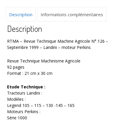
126
–
Description
Informations complémentaires
Septembre
1999
Description
–
Landini
-
RTMA – Revue Technique Machine Agricole N° 126 –
moteur
Septembre 1999 – Landini – moteur Perkins
Perkins
Revue Technique Machinisme Agricole
92 pages
Format : 21 cm x 30 cm
Etude Technique :
Tracteurs Landini :
Modèles :
Legend 105 – 115 – 130 -145 – 165
Moteurs Perkins :
Série 1000