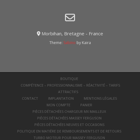
Morbihan, Bretagne - France
Theme:
Sabino
by Kaira
BOUTIQUE
COMPÉTENCE – PROFESSIONNALISME – RÉACTIVITÉ – TARIFS
ATTRACTIFS
CONTACT
IMPLANTATION
MENTIONS LÉGALES
MON COMPTE
PANIER
PIÈCES DÉTACHÉES CHARGEUR MX MAILLEUX
PIÈCES DÉTACHÉES MASSEY FERGUSON
PIÈCES DÉTACHÉES NEUVES ET OCCASIONS
POLITIQUE EN MATIÈRE DE REMBOURSEMENTS ET DE RETOURS
TURBO MOTEUR POUR MASSEY FERGUSON