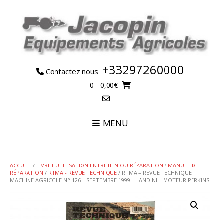
Skip
to
content
+33297260000
Contactez nous
0
- 0,00€
MENU
ACCUEIL
/
LIVRET UTILISATION ENTRETIEN OU RÉPARATION
/
MANUEL DE
RÉPARATION
/
RTMA - REVUE TECHNIQUE
/ RTMA – REVUE TECHNIQUE
MACHINE AGRICOLE N° 126 – SEPTEMBRE 1999 – LANDINI – MOTEUR PERKINS