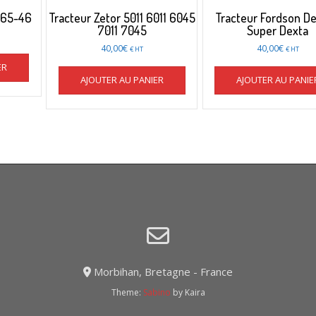
 65-46
Tracteur Zetor 5011 6011 6045
Tracteur Fordson De
7011 7045
Super Dexta
40,00
€
40,00
€
€ HT
€ HT
ER
AJOUTER AU PANIER
AJOUTER AU PANIE
Morbihan, Bretagne - France
Theme:
Sabino
by Kaira