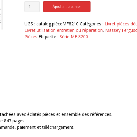
quantité
Ajouter au panier
de
MF
8210
UGS :
catalog.pièceMF8210
Catégories :
Livret pièces dé
Catalogue
Livret utilisation entretien ou réparation
,
Massey Fergus
pièces
Pièces
Étiquette :
Série MF 8200
Massey
Ferguson
tracteur
détachées avec éclatés pièces et ensemble des références.
de 847 pages.
ommande, paiement et téléchargement.