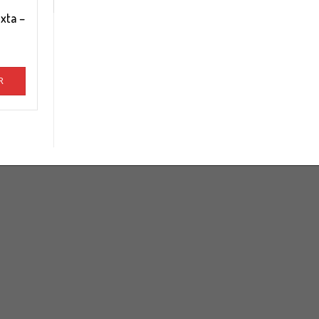
xta –
R