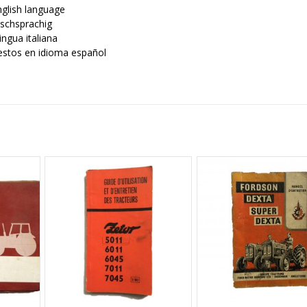
nglish language
tschsprachig
ingua italiana
estos en idioma español