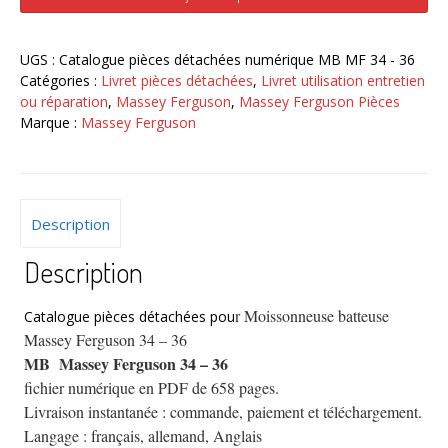
batteuse
Massey
Ferguson
UGS :
Catalogue pièces détachées numérique MB MF 34 - 36
34
Catégories :
Livret pièces détachées
,
Livret utilisation entretien
-
ou réparation
,
Massey Ferguson
,
Massey Ferguson Pièces
36
Marque :
Massey Ferguson
catalogue
pièces
détachées
numérique
Description
Description
r Moissonneuse batteuse
Catalogue pièces détachées pou
Massey Ferguson 34 – 36
MB Massey Ferguson 34 – 36
fichier numérique en PDF de 658 pages.
Livraison instantanée : commande, paiement et téléchargement.
Langage : français, allemand, Anglais