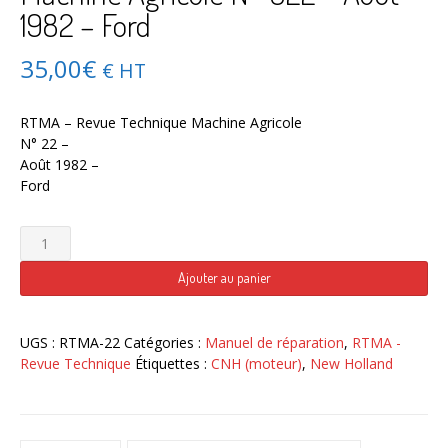
1982 – Ford
35,00
€
€ HT
RTMA – Revue Technique Machine Agricole
N° 22 –
Août 1982 –
Ford
quantité
de
RTMA
Ajouter au panier
–
Revue
Technique
UGS :
RTMA-22
Catégories :
Manuel de réparation
,
RTMA -
Machine
Revue Technique
Étiquettes :
CNH (moteur)
,
New Holland
Agricole
N°
022
–