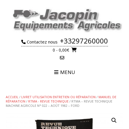
Skip
to
content
+33297260000
Contactez nous
0
- 0,00€
MENU
ACCUEIL
/
LIVRET UTILISATION ENTRETIEN OU RÉPARATION
/
MANUEL DE
RÉPARATION
/
RTMA - REVUE TECHNIQUE
/ RTMA – REVUE TECHNIQUE
MACHINE AGRICOLE N° 022 – AOÛT 1982 – FORD