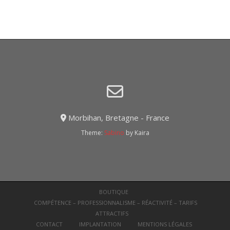
Morbihan, Bretagne - France
Theme:
Sabino
by Kaira
BOUTIQUE
COMPÉTENCE – PROFESSIONNALISME – RÉACTIVITÉ – TARIFS
ATTRACTIFS
CONTACT
IMPLANTATION
MENTIONS LÉGALES