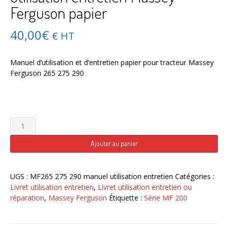
Ferguson papier
40,00
€
€ HT
Manuel d’utilisation et d’entretien papier pour tracteur Massey
Ferguson 265 275 290
quantité
de
Tracteur
Ajouter au panier
MF
265
275
UGS :
MF265 275 290 manuel utilisation entretien
Catégories :
290
Livret utilisation entretien
,
Livret utilisation entretien ou
Manuel
réparation
,
Massey Ferguson
Étiquette :
Série MF 200
utilisation
entretien