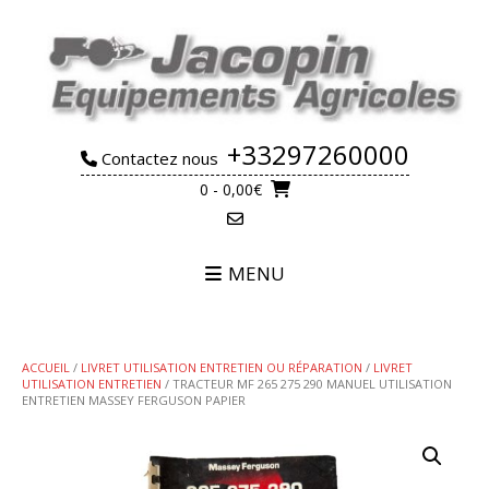
Skip
to
content
+33297260000
Contactez nous
0
- 0,00€
MENU
ACCUEIL
/
LIVRET UTILISATION ENTRETIEN OU RÉPARATION
/
LIVRET
UTILISATION ENTRETIEN
/ TRACTEUR MF 265 275 290 MANUEL UTILISATION
ENTRETIEN MASSEY FERGUSON PAPIER