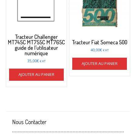
Tracteur Challenger
MT745C MT755C MT765C
Tracteur Fiat Someca 500
guide de l’utilisateur
40,00
€
€ HT
numérique
35,00
€
€ HT
AJOUTER AU PANIER
AJOUTER AU PANIER
Nous Contacter