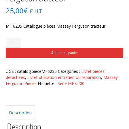
25,00
€
€ HT
MF 6235 Catalogue pièces Massey Ferguson tracteur
quantité
de
MF
Ajouter au panier
6235
Catalogue
pièces
UGS :
catalog.pièceMF6235
Catégories :
Livret pièces
Massey
détachées
,
Livret utilisation entretien ou réparation
,
Massey
Ferguson
Ferguson Pièces
Étiquette :
Série MF 6200
tracteur
Description
Description