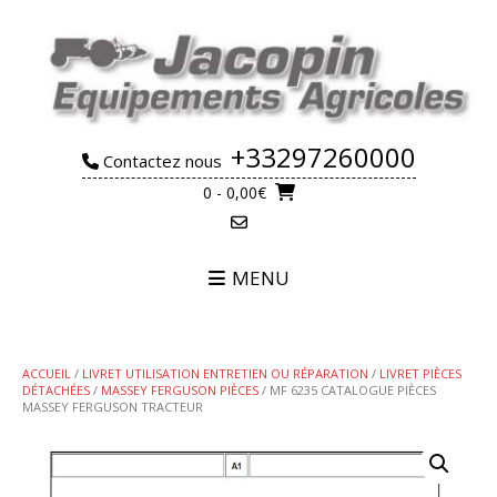
Skip
to
content
+33297260000
Contactez nous
0
- 0,00€
MENU
ACCUEIL
/
LIVRET UTILISATION ENTRETIEN OU RÉPARATION
/
LIVRET PIÈCES
DÉTACHÉES
/
MASSEY FERGUSON PIÈCES
/ MF 6235 CATALOGUE PIÈCES
MASSEY FERGUSON TRACTEUR